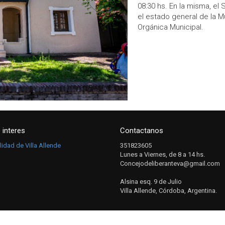
08:30 hs. En la misma, el
el estado general de la M
Orgánica Municipal.
 interes
Contactanos
idad de Villa Allende
351823605
Lunes a Viernes, de 8 a 14 hs.
Concejodeliberanteva@gmail.com
Alsina esq. 9 de Julio
Villa Allende, Córdoba, Argentina.