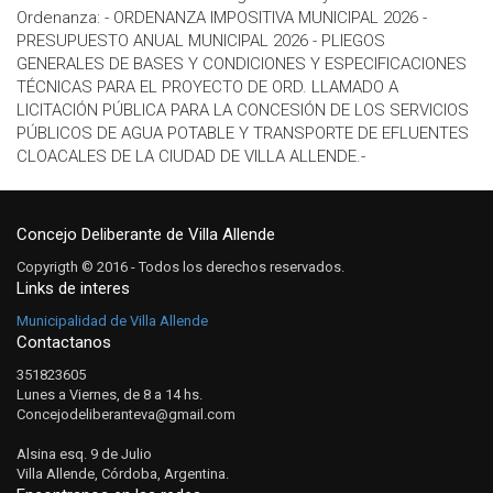
Ordenanza: - ORDENANZA IMPOSITIVA MUNICIPAL 2026 -
PRESUPUESTO ANUAL MUNICIPAL 2026 - PLIEGOS
GENERALES DE BASES Y CONDICIONES Y ESPECIFICACIONES
TÉCNICAS PARA EL PROYECTO DE ORD. LLAMADO A
LICITACIÓN PÚBLICA PARA LA CONCESIÓN DE LOS SERVICIOS
PÚBLICOS DE AGUA POTABLE Y TRANSPORTE DE EFLUENTES
CLOACALES DE LA CIUDAD DE VILLA ALLENDE.-
Concejo Deliberante de Villa Allende
Copyrigth © 2016 - Todos los derechos reservados.
Links de interes
Municipalidad de Villa Allende
Contactanos
351823605
Lunes a Viernes, de 8 a 14 hs.
Concejodeliberanteva@gmail.com
Alsina esq. 9 de Julio
Villa Allende, Córdoba, Argentina.